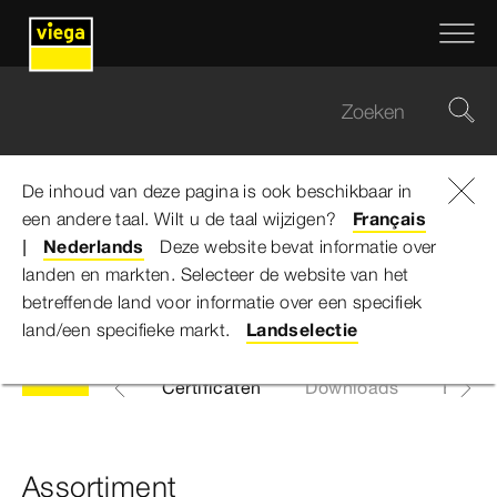
De inhoud van deze pagina is ook beschikbaar in
een andere taal. Wilt u de taal wijzigen?
Viega Belgium
...
Sanpress Inox
Français
Nederlands
Deze website bevat informatie over
landen en markten. Selecteer de website van het
Sanpress Inox
betreffende land voor informatie over een specifiek
land/een specifieke markt.
Landselectie
Algemeen
Certificaten
Downloads
EPD
Assortiment