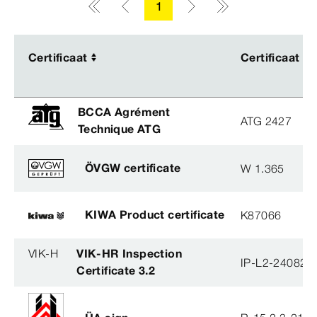
1
Certificaat
Certificaat
Certificaat
Certificaat
BCCA Agrément
ATG 2427
Technique ATG
ÖVGW certificate
W 1.365
KIWA Product certificate
K87066
VIK-H
VIK-HR Inspection
IP-L2-240823
Certificate 3.2