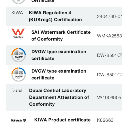
certificate
KIWA
KIWA Regulation 4
2404730-01
(KUKreg4) Certification
SAI Watermark Certificate
WMKA25636
of Conformity
DVGW type examination
DW-8501CT0
certificate
DVGW type examination
DW-8501CT0
certificate
Dubai
Dubai Central Laboratory
Department Attestation of
VA19060057
Conformity
KIWA Product certificate
K82663