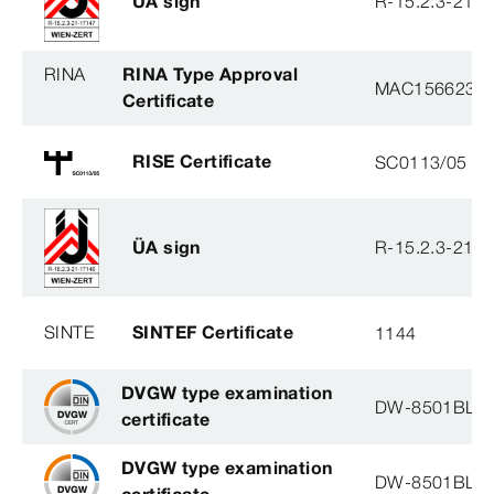
ÜA sign
R-15.2.3-21-
RINA
RINA Type Approval
MAC156623XG
Certificate
RISE Certificate
SC0113/05
ÜA sign
R-15.2.3-21-
SINTE
SINTEF Certificate
1144
DVGW type examination
DW-8501BL0
certificate
DVGW type examination
DW-8501BL0