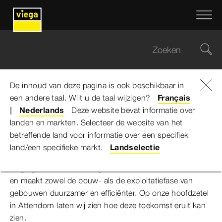
De inhoud van deze pagina is ook beschikbaar in
een andere taal. Wilt u de taal wijzigen?
Viega Belgium
...
Het gebouw van de toekomst
Français
Nederlands
Deze website bevat informatie over
landen en markten. Selecteer de website van het
Het gebouw van de toekomst
betreffende land voor informatie over een specifiek
land/een specifieke markt.
Landselectie
Viega geeft vorm aan de gebouwen van de toekomst -
en maakt zowel de bouw- als de exploitatiefase van
gebouwen duurzamer en efficiënter. Op onze hoofdzetel
in Attendorn laten wij zien hoe deze toekomst eruit kan
zien.