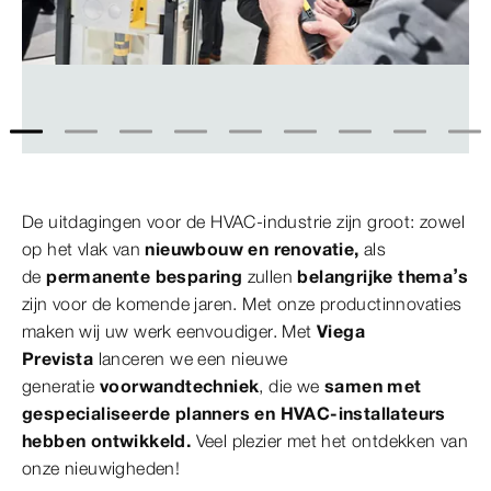
1
2
3
4
5
6
7
8
9
De uitdagingen voor de HVAC-industrie zijn groot: zowel
op het vlak van
nieuwbouw en renovatie,
als
de
permanente besparing
zullen
belangrijke thema’s
zijn voor de komende jaren. Met onze productinnovaties
maken wij uw werk eenvoudiger. Met
Viega
Prevista
lanceren we een nieuwe
generatie
voorwandtechniek
, die we
samen met
gespecialiseerde planners en HVAC-installateurs
hebben ontwikkeld.
Veel plezier met het ontdekken van
onze nieuwigheden!