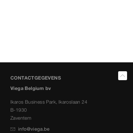
CONTACTGEGEVENS
Viega Belgium bv
Ikaros Business Park, Ikaroslaan 24
B-1930
Zaventem
info@viega.be