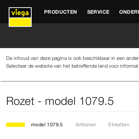
PRODUCTEN
SERVICE
ONDER
De inhoud van deze pagina is ook beschikbaar in een andere 
Selecteer de website van het betreffende land voor informati
Viega Belgium
Producten
Catalogus
Leidingtechn
Rozet - model 1079.5
model 1079.5
Artikelen
Etiketten