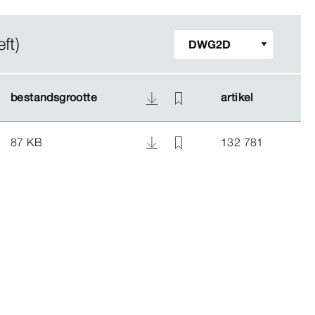
ft)
bestandsgrootte
bestandsgrootte
artikel
artikel
87 KB
132 781