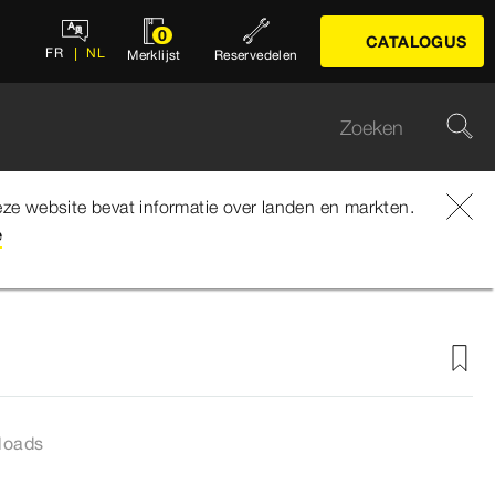
0
CATALOGUS
FR
NL
Merklijst
Reservedelen
ze website bevat informatie over landen en markten.
1079.5
e
loads