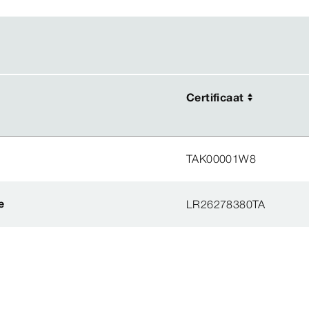
Certificaat
Certificaat
TAK00001W8
e
LR26278380TA