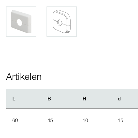
Artikelen
L
L
B
B
H
H
d
d
60
45
10
15