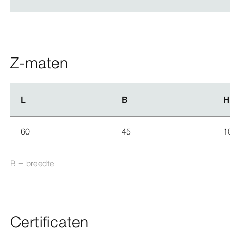
Z-maten
L
L
B
B
H
H
60
45
1
B = breedte
Certificaten