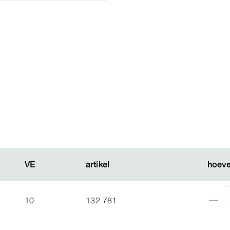
VE
VE
artikel
artikel
hoeve
hoeve
10
132 781