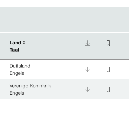
Land
Land
Taal
Taal
Duitsland
Engels
Verenigd Koninkrijk
Engels