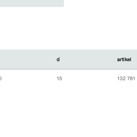
d
d
artikel
artikel
0
15
132 781