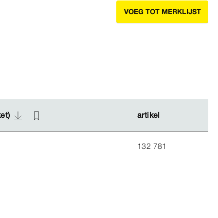
VOEG TOT MERKLIJST
ket)
ket)
artikel
artikel
132 781