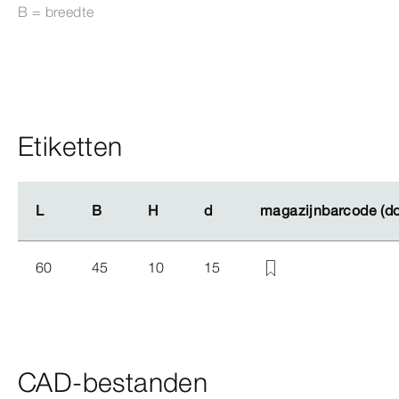
B = breedte
Etiketten
L
L
B
B
H
H
d
d
magazijnbarcode (d
magazijnbarcode (d
60
45
10
15
CAD-bestanden