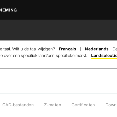
NEMING
taal. Wilt u de taal wijzigen?
Français
Nederlands
De
e over een specifiek land/een specifieke markt.
iek
Profipress
Radiatoraanslutingen
Rozet - model 
Landselecti
CAD-bestanden
Z-maten
Certificaten
Down