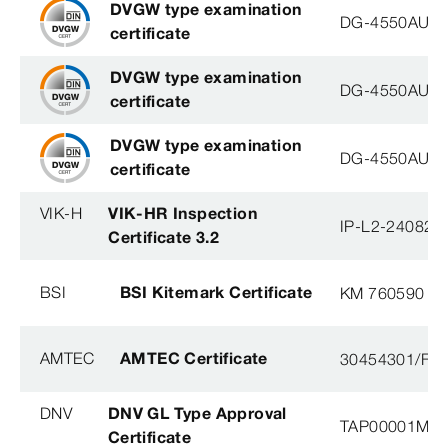
DVGW type examination
DG-4550AU00
certificate
DVGW type examination
DG-4550AU00
certificate
DVGW type examination
DG-4550AU00
certificate
VIK-H
VIK-HR Inspection
IP-L2-240823
Certificate 3.2
BSI
BSI Kitemark Certificate
KM 760590
AMTEC
AMTEC Certificate
30454301/FH/
DNV
DNV GL Type Approval
TAP00001M5, 
Certificate