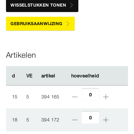
WISSELSTUKKEN TONEN
GEBRUIKSAANWIJZING
Artikelen
d
d
VE
VE
artikel
artikel
hoeveelheid
hoeveelheid
15
5
394 165
18
5
394 172