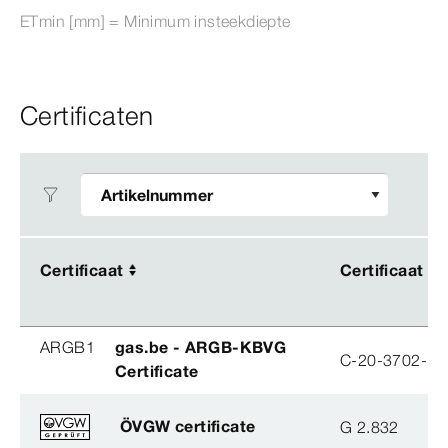
ETmin [mm] = Minimum insteekdiepte
Certificaten
Certificaat
Certificaat
Certificaat
Certificaat
ARGB1
gas.be - ARGB-KBVG
C-20-3702-B
Certificate
ÖVGW certificate
G 2.832