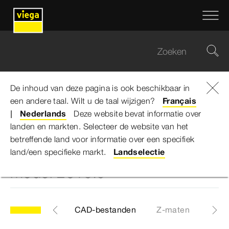
De inhoud van deze pagina is ook beschikbaar in
een andere taal. Wilt u de taal wijzigen?
Viega Belgium
...
Français
Profipress G-Schuifmof - model 2615.5
Nederlands
Deze website bevat informatie over
landen en markten. Selecteer de website van het
betreffende land voor informatie over een specifiek
Profipress G-Schuifmof -
land/een specifieke markt.
Landselectie
model 2615.5
Etiketten
CAD-bestanden
Z-maten
Cert