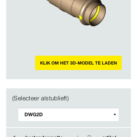
KLIK OM HET 3D-MODEL TE LADEN
(Selecteer alstublieft)