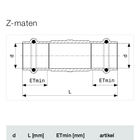
Z-maten
d
d
L [mm]
L [mm]
ETmin [mm]
ETmin [mm]
artikel
artikel