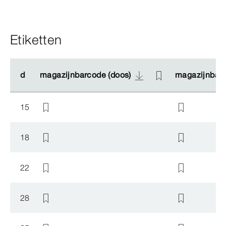
Etiketten
d
d
magazijnbarcode (doos)
magazijnbarcode (doos)
magazijnbarc
magazijnbarc
15
18
22
28