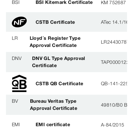
BSI
BSI Kitemark Certificate
KM 752687
CSTB Certificate
ATec 14.1/16
LR
Lloyd´s Register Type
LR2443078TA
Approval Certificate
DNV
DNV GL Type Approval
TAP0000122, 
Certificate
CSTB QB Certificate
QB-141-2254
BV
Bureau Veritas Type
49810/B0 BV
Approval Certificate
EMI
EMI certificate
A-84/2015