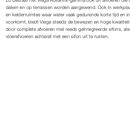
Zo bestaat het Viega Advantix-gamma ook uit afvoeren die o
daken en op terrassen worden aangewend. Ook in werkplaa
en kelderruimtes waar water vaak gedurende korte tijd en 
voorkomt, biedt Viega steeds de bewezen en hoge kwalitei
door complete afvoeren met reeds geïntegreerde sifons, al
vloerafvoeren achteraf met een sifon uit te rusten.