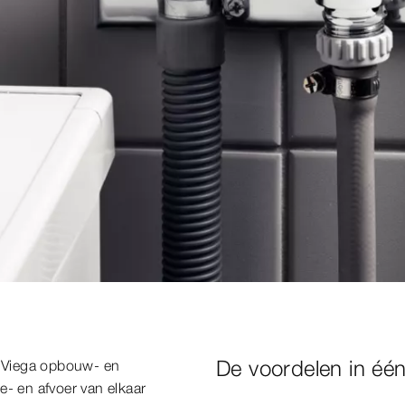
De voordelen in éé
t Viega opbouw- en
e- en afvoer van elkaar