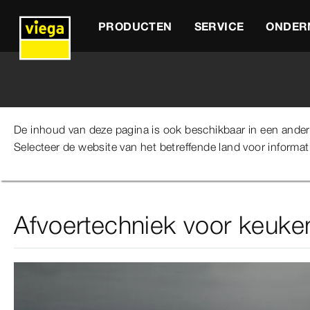
PRODUCTEN
SERVICE
ONDER
De inhoud van deze pagina is ook beschikbaar in een andere 
Selecteer de website van het betreffende land voor informati
Viega Belgium
Producten
Toepassingen
Afvoerte
Afvoertechniek voor keuken