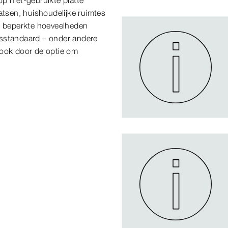
p niet-gebruikte platte
tsen, huishoudelijke ruimtes
in beperkte hoeveelheden
tsstandaard – onder andere
sook door de optie om