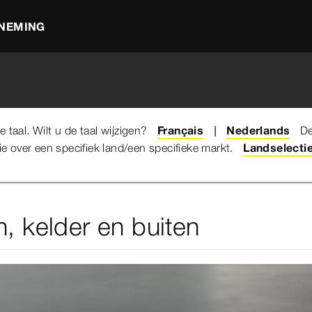
NEMING
taal. Wilt u de taal wijzigen?
Français
Nederlands
De
e over een specifiek land/een specifieke markt.
chniek
Afvoertechniek voor keuken, kelder en buiten
Landselecti
, kelder en buiten