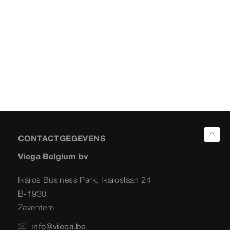
CONTACTGEGEVENS
Viega Belgium bv
Ikaros Business Park, Ikaroslaan 24
B-1930
Zaventem
info@viega.be