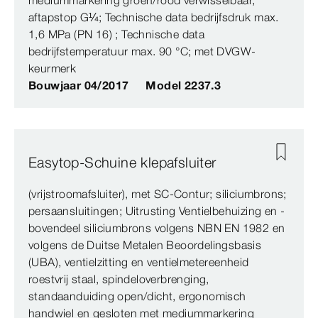
mediummarkering groen/rood verwisselbaar,
aftapstop G¼; Technische data bedrijfsdruk max.
1,6 MPa (PN 16) ; Technische data
bedrijfstemperatuur max. 90 °C; met DVGW-
keurmerk
Bouwjaar 04/2017
Model 2237.3
Easytop-Schuine klepafsluiter
(vrijstroomafsluiter), met SC‑Contur; siliciumbrons;
persaansluitingen; Uitrusting Ventielbehuizing en -
bovendeel siliciumbrons volgens NBN EN 1982 en
volgens de Duitse Metalen Beoordelingsbasis
(UBA), ventielzitting en ventielmetereenheid
roestvrij staal, spindeloverbrenging,
standaanduiding open/dicht, ergonomisch
handwiel en gesloten met mediummarkering