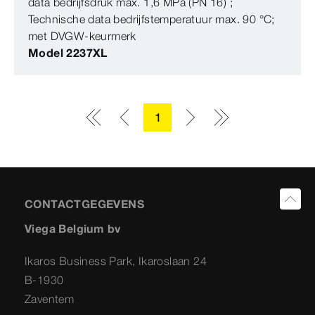
data bedrijfsdruk max. 1,6 MPa (PN 16) ;
Technische data bedrijfstemperatuur max. 90 °C;
met DVGW-keurmerk
Model 2237XL
1
CONTACTGEGEVENS
Viega Belgium bv
Ikaros Business Park, Ikaroslaan 24
B-1930
Zaventem