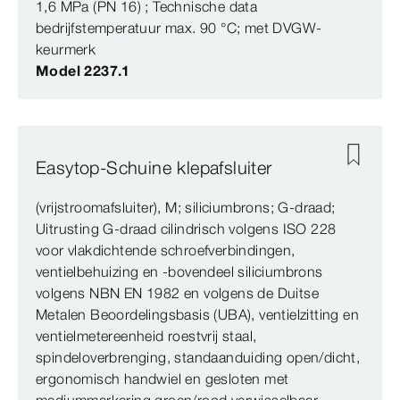
1,6 MPa (PN 16) ; Technische data
bedrijfstemperatuur max. 90 °C; met DVGW-
keurmerk
Model 2237.1
Easytop-Schuine klepafsluiter
(vrijstroomafsluiter), M; siliciumbrons; G-draad;
Uitrusting G-draad cilindrisch volgens ISO 228
voor vlakdichtende schroefverbindingen,
ventielbehuizing en -bovendeel siliciumbrons
volgens NBN EN 1982 en volgens de Duitse
Metalen Beoordelingsbasis (UBA), ventielzitting en
ventielmetereenheid roestvrij staal,
spindeloverbrenging, standaanduiding open/dicht,
ergonomisch handwiel en gesloten met