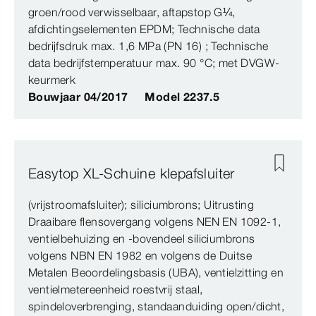
groen/rood verwisselbaar, aftapstop G¼,
afdichtingselementen EPDM; Technische data
bedrijfsdruk max. 1,6 MPa (PN 16) ; Technische
data bedrijfstemperatuur max. 90 °C; met DVGW-
keurmerk
Bouwjaar 04/2017
Model 2237.5
Easytop XL-Schuine klepafsluiter
(vrijstroomafsluiter); siliciumbrons; Uitrusting
Draaibare flensovergang volgens NEN EN 1092‑1,
ventielbehuizing en -bovendeel siliciumbrons
volgens NBN EN 1982 en volgens de Duitse
Metalen Beoordelingsbasis (UBA), ventielzitting en
ventielmetereenheid roestvrij staal,
spindeloverbrenging, standaanduiding open/dicht,