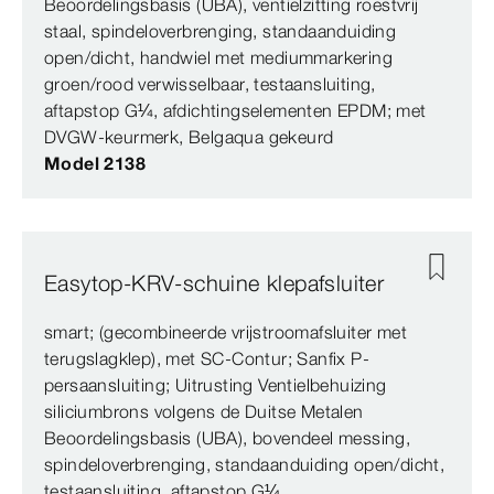
Beoordelingsbasis (UBA), ventielzitting roestvrij
staal, spindeloverbrenging, standaanduiding
open/dicht, handwiel met mediummarkering
groen/rood verwisselbaar, testaansluiting,
aftapstop G¼, afdichtingselementen EPDM; met
DVGW-keurmerk, Belgaqua gekeurd
Model 2138
Easytop-KRV-schuine klepafsluiter
smart; (gecombineerde vrijstroomafsluiter met
terugslagklep), met SC‑Contur; Sanfix P-
persaansluiting; Uitrusting Ventielbehuizing
siliciumbrons volgens de Duitse Metalen
Beoordelingsbasis (UBA), bovendeel messing,
spindeloverbrenging, standaanduiding open/dicht,
testaansluiting, aftapstop G¼,