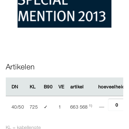
Artikelen
DN
DN
KL
KL
B90
B90
VE
VE
artikel
artikel
hoeveelheid
hoeveelheid
1)
40/50
725
✓
1
663 568
KL = kabellengte