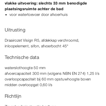
vlakke uitvoering: slechts 33
mm
benodigde
plaatsingsruimte achter de bad
voor watertoevoer door afvoerhuis
Uitrusting
Draairozet
Visign
R5
, afdekkap verchroomd,
inloopelement, sifon, afvoerbocht
45°
Technische data
waterslothoogte 50
mm
afvoercapaciteit 300
mm
(volgens
NBN
EN
274)
1,25 l/s
overloopcapaciteit bij 60
mm
opstuwhoogte boven
midden overloopgat 0,60 l/s
Richtlijn