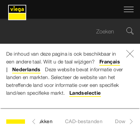
De inhoud van deze pagina is ook beschikbaar in
een andere taal. Wilt u de taal wijzigen?
Viega Belgium
...
Rotaplex Trio F-Afvoer/overloop
Français
Nederlands
Deze website bevat informatie over
landen en markten. Selecteer de website van het
Rotaplex Trio F-
betreffende land voor informatie over een specifiek
land/een specifieke markt.
Landselectie
Afvoer/overloop
ijst met wisselstukken
CAD-bestanden
Download