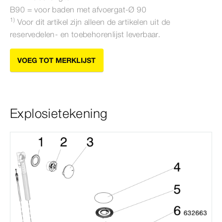
B90 = voor baden met afvoergat-Ø
90
1)
Voor dit artikel zijn alleen de artikelen uit de
reservedelen- en toebehorenlijst leverbaar.
VOEG TOT MERKLIJST
Explosietekening