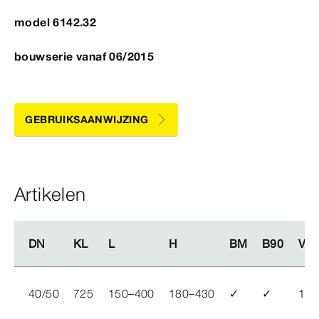
model 6142.32
bouwserie vanaf 06/2015
GEBRUIKSAANWIJZING
Artikelen
DN
DN
KL
KL
L
L
H
H
BM
BM
B90
B90
VE
VE
40/50
725
150–400
180–430
✓
✓
10