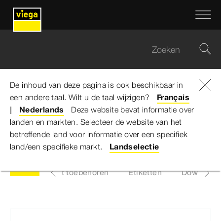
De inhoud van deze pagina is ook beschikbaar in
een andere taal. Wilt u de taal wijzigen?
Viega Belgium
...
Rotaplex-Afvoer/overloop
Français
Nederlands
Deze website bevat informatie over
landen en markten. Selecteer de website van het
Rotaplex-Afvoer/overloop
betreffende land voor informatie over een specifiek
land/een specifieke markt.
Landselectie
kken
Lijst met toebehoren
Etiketten
Download