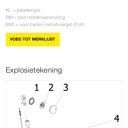
KL = kabellengte
BM = bad middenaansluiting
B90 = voor baden met afvoergat-Ø
90
VOEG TOT MERKLIJST
Explosietekening