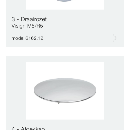
3 - Draairozet
Visign M5/R5
model 6162.12
4 - Afdekkap