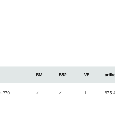
BM
BM
B52
B52
VE
VE
artik
artik
0–370
✓
✓
1
675 