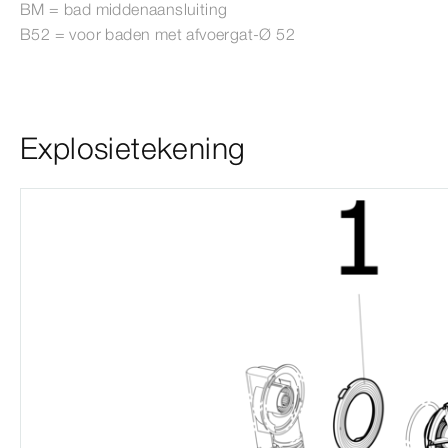
BM = bad middenaansluiting
B52 = voor baden met afvoergat-Ø
52
Explosietekening