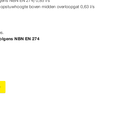
lgens
NBN
EN
274)
0,85 l/s
opstuwhoogte boven midden overloopgat 0,63 l/s
es.
volgens
NBN
EN
274