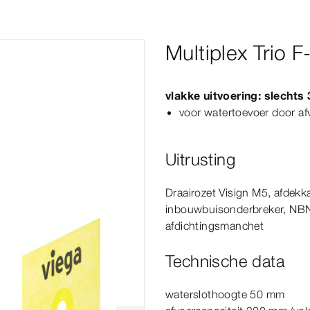
Multiplex Trio 
vlakke uitvoering: slechts
voor watertoevoer door af
Uitrusting
Draairozet
Visign
M5
, afdekk
inbouwbuisonderbreker,
NB
afdichtingsmanchet
Technische data
waterslothoogte 50
mm