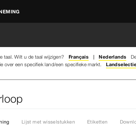
NEMING
taal. Wilt u de taal wijzigen?
Français
Nederlands
De
e over een specifiek land/een specifieke markt.
chniek
Afvoeren voor baden en douchebakken
Landselecti
Multiplex 
rloop
ning
Lijst met wisselstukken
Etiketten
Downl