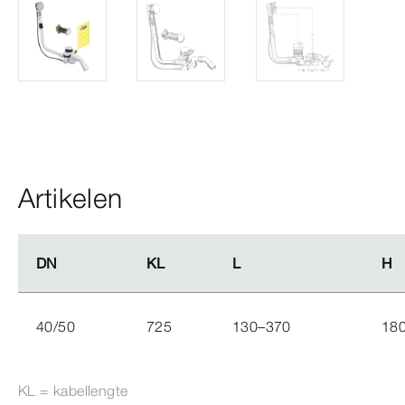
Artikelen
DN
DN
KL
KL
L
L
H
H
40/50
725
130–370
18
KL = kabellengte