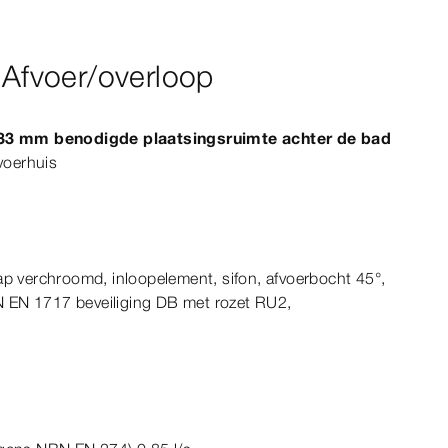
F-Afvoer/overloop
 33
mm
benodigde plaatsingsruimte achter de bad
voerhuis
ap verchroomd, inloopelement, sifon, afvoerbocht
45°
,
N
EN
1717
beveiliging DB met rozet RU2,