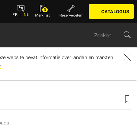
0
CATALOGUS
FR
NL
Merklijst
Reservedelen
ze website bevat informatie over landen en markten.
e
Trio F-Afvoer/overloop
oads