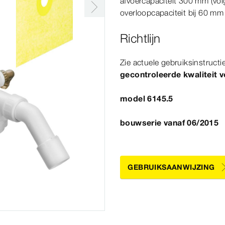
afvoercapaciteit 300
mm
(vo
overloopcapaciteit bij 60
mm
Richtlijn
Zie actuele gebruiksinstructi
gecontroleerde kwaliteit 
model 6145.5
bouwserie vanaf 06/2015
GEBRUIKSAANWIJZING