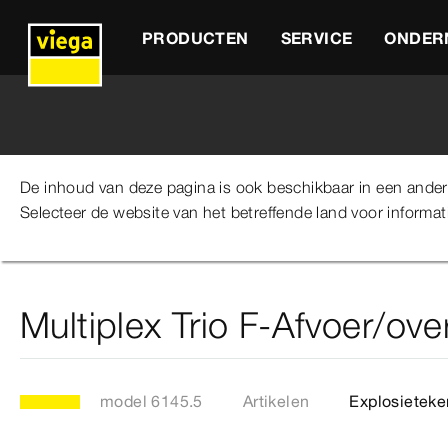
PRODUCTEN
SERVICE
ONDER
De inhoud van deze pagina is ook beschikbaar in een andere 
Selecteer de website van het betreffende land voor informati
Viega Belgium
Producten
Reservedelen
Afvoerte
Multiplex Trio F-Afvoer/ove
model 6145.5
Artikelen
Explosieteke