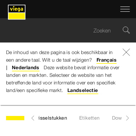
De inhoud van deze pagina is ook beschikbaar in
een andere taal. Wilt u de taal wijzigen?
Viega Belgium
...
Multiplex Trio F-Afvoer/overloop
Français
Nederlands
Deze website bevat informatie over
landen en markten. Selecteer de website van het
Multiplex Trio F-
betreffende land voor informatie over een specifiek
land/een specifieke markt.
Landselectie
Afvoer/overloop
g
Lijst met wisselstukken
Etiketten
Download