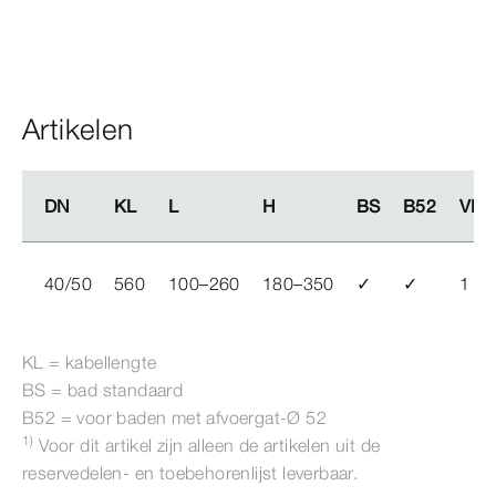
Artikelen
DN
DN
KL
KL
L
L
H
H
BS
BS
B52
B52
VE
VE
40/50
560
100–260
180–350
✓
✓
1
KL = kabellengte
BS = bad standaard
B52 = voor baden met afvoergat-Ø
52
1)
Voor dit artikel zijn alleen de artikelen uit de
reservedelen- en toebehorenlijst leverbaar.