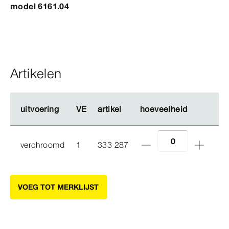
model 6161.04
Artikelen
uitvoering
uitvoering
VE
VE
artikel
artikel
hoeveelheid
hoeveelheid
verchroomd
1
333 287
VOEG TOT MERKLIJST