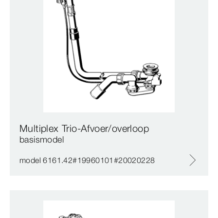
Multiplex Trio-Afvoer/overloop
basismodel
model 6161.42#19960101#20020228