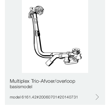
Multiplex Trio-Afvoer/overloop
basismodel
model 6161.42#20060701#20140731