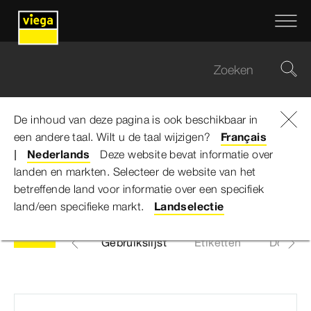
De inhoud van deze pagina is ook beschikbaar in
een andere taal. Wilt u de taal wijzigen?
Viega Belgium
...
Overlooprozet
Français
Nederlands
Deze website bevat informatie over
landen en markten. Selecteer de website van het
Overlooprozet
betreffende land voor informatie over een specifiek
land/een specifieke markt.
Landselectie
Artikelen
Gebruikslijst
Etiketten
Downlo