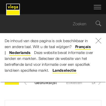
De inhoud van deze pagina is ook beschikbaar in
een andere taal. Wilt u de taal wijzigen?
Viega Belgium
...
Overlooprozet
Français
Nederlands
Deze website bevat informatie over
landen en markten. Selecteer de website van het
Overlooprozet
betreffende land voor informatie over een specifiek
land/een specifieke markt.
Landselectie
Artikelen
Gebruikslijst
Etiketten
Downlo