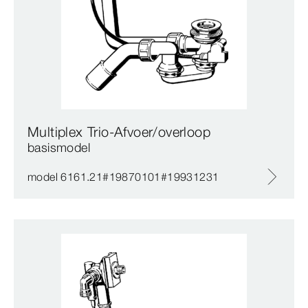
Multiplex Trio-Afvoer/overloop
basismodel
model 6161.21#19870101#19931231