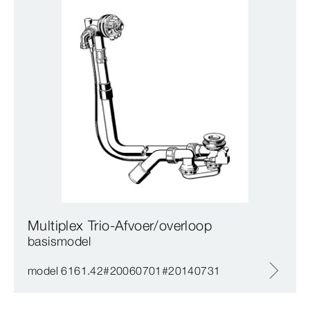
Multiplex Trio-Afvoer/overloop
basismodel
model 6161.42#20060701#20140731