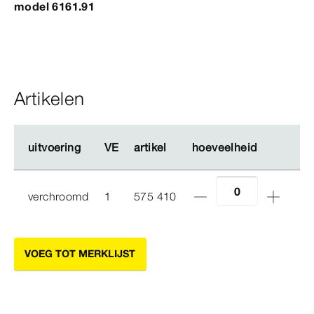
model 6161.91
Artikelen
uitvoering
uitvoering
VE
VE
artikel
artikel
hoeveelheid
hoeveelheid
verchroomd
1
575 410
VOEG TOT MERKLIJST