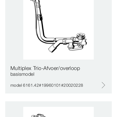
Multiplex Trio-Afvoer/overloop
basismodel
model 6161.42#19960101#20020228