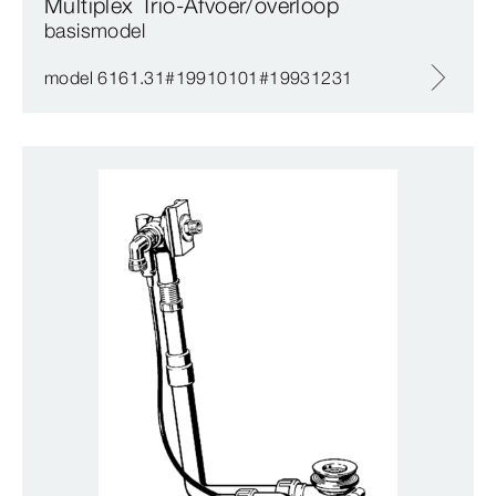
Multiplex Trio-Afvoer/overloop
basismodel
model 6161.31#19910101#19931231