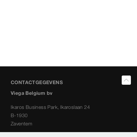
CONTACTGEGEVENS
Viega Belgium bv
Ikaros Business Park, Ikaroslaan 24
B-1930
Zaventem
info@viega.be