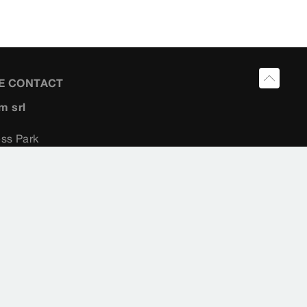
E CONTACT
m srl
ess Park
4
em
a.be
 551 55 10