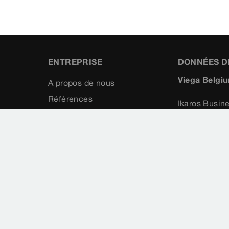
ENTREPRISE
DONNÉES D
Viega Belgiu
A propos de nous
Références
Ikaros Busin
La presse
Ikaroslaan 2
Demande de contact
1930 Zavent
info@vieg
Contact
+32 (0) 2
Carrière