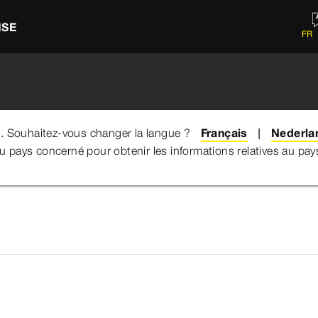
ISE
FR
e. Souhaitez-vous changer la langue ?
Français
Nederla
du pays concerné pour obtenir les informations relatives au pa
ème de vannes