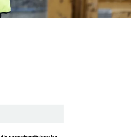
ijn.vermeiren@viega.be