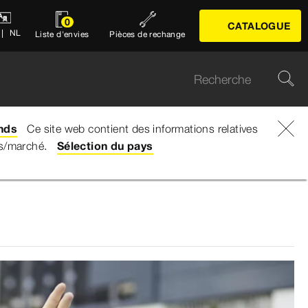
0
CATALOGUE
NL
Liste d'envies
Pièces de rechange
nds
Ce site web contient des informations relatives
ys/marché.
Sélection du pays