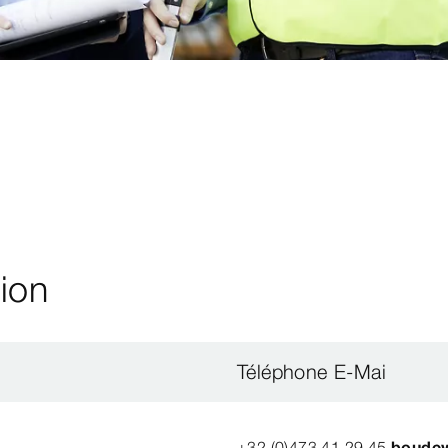
gion
Téléphone E-Mai
+32 (0)473 41 29 45
boudew