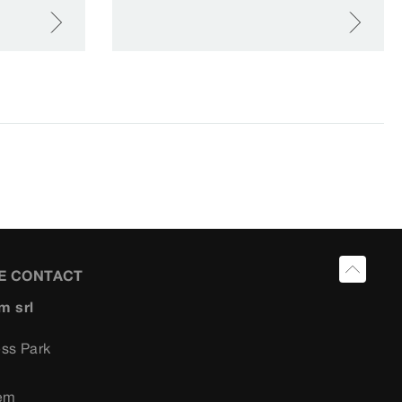
E CONTACT
m srl
ess Park
4
em