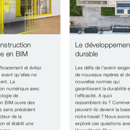
nstruction
Le développemen
ale en BIM
durable
efficacement et évitez
Les défis de l'avenir exige
s avant qu'elles ne
de nouveaux repères et d
ent. La
nouvelles normes qui
ion numérique avec
garantissent la durabilité e
ologie de
l'efficacité. A quoi
ion BIM ouvre des
ressemblent-ils ? Comme
és sans précédent
peuvent-ils devenir la bas
cteur de la
notre travail ? Nous avons
on et établit une
exploré ces questions ave