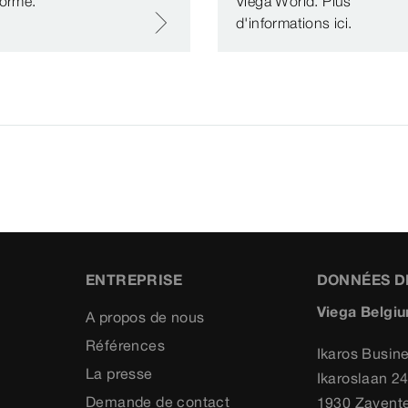
norme.
Viega World. Plus
d'informations ici.
ENTREPRISE
DONNÉES D
Viega Belgiu
A propos de nous
Références
Ikaros Busin
La presse
Ikaroslaan 2
Demande de contact
1930 Zavent