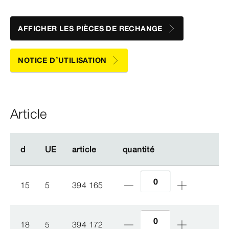
AFFICHER LES PIÈCES DE RECHANGE
NOTICE D’UTILISATION
Article
d
d
UE
UE
article
article
quantité
quantité
15
5
394 165
18
5
394 172