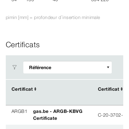
pimin [mm] = profondeur d’insertion minimale
Certificats
Certificat
Certificat
Certificat
Certificat
ARGB1
gas.be - ARGB-KBVG
C-20-3702-B
Certificate