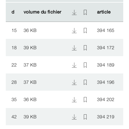
d
d
volume du fichier
volume du fichier
article
article
15
36 KB
394 165
18
39 KB
394 172
22
37 KB
394 189
28
37 KB
394 196
35
36 KB
394 202
42
39 KB
394 219