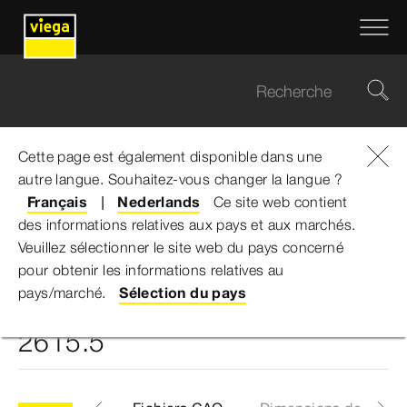
Cette page est également disponible dans une
autre langue. Souhaitez-vous changer la langue ?
Viega Belgium
...
Manchon coulissant Profipress G - modèle 2615.5
Français
Nederlands
Ce site web contient
des informations relatives aux pays et aux marchés.
Veuillez sélectionner le site web du pays concerné
Manchon coulissant
pour obtenir les informations relatives au
pays/marché.
Sélection du pays
Profipress G - modèle
2615.5