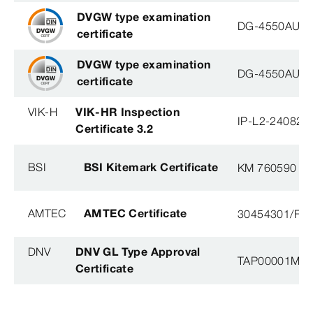
DVGW type examination
DG-4550AU00
certificate
DVGW type examination
DG-4550AU00
certificate
VIK-H
VIK-HR Inspection
IP-L2-240823
Certificate 3.2
BSI
BSI Kitemark Certificate
KM 760590
AMTEC
AMTEC Certificate
30454301/FH/
DNV
DNV GL Type Approval
TAP00001M5, 
Certificate