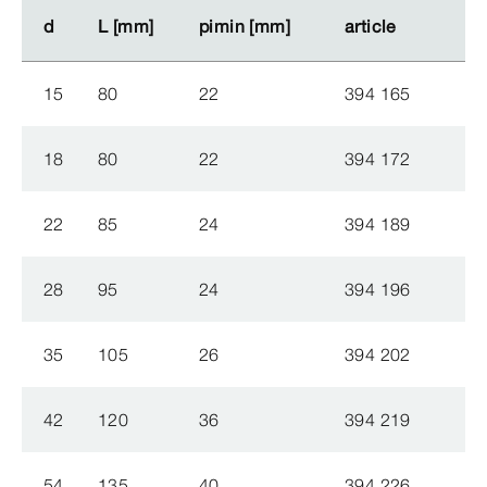
d
d
L [mm]
L [mm]
pimin [mm]
pimin [mm]
article
article
15
80
22
394 165
18
80
22
394 172
22
85
24
394 189
28
95
24
394 196
35
105
26
394 202
42
120
36
394 219
54
135
40
394 226