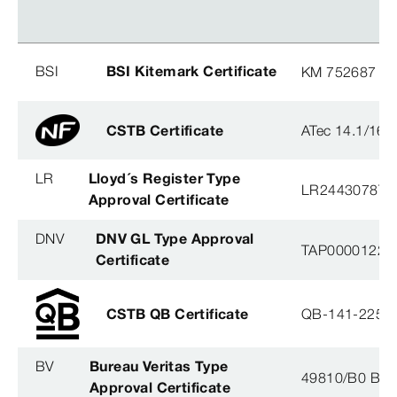
BSI
BSI Kitemark Certificate
KM 752687
CSTB Certificate
ATec 14.1/16
LR
Lloyd´s Register Type
LR2443078TA
Approval Certificate
DNV
DNV GL Type Approval
TAP0000122, 
Certificate
CSTB QB Certificate
QB-141-2254
BV
Bureau Veritas Type
49810/B0 BV
Approval Certificate