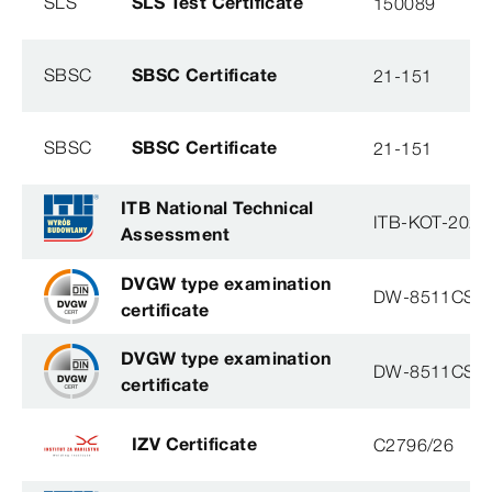
SLS
SLS Test Certificate
150089
SBSC
SBSC Certificate
21-151
SBSC
SBSC Certificate
21-151
ITB National Technical
ITB-KOT-2020
Assessment
DVGW type examination
DW-8511CS0
certificate
DVGW type examination
DW-8511CS0
certificate
IZV Certificate
C2796/26