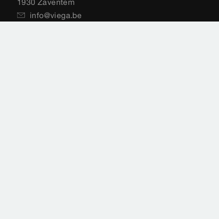
1930 Zaventem
info@viega.be
+32 (0) 2 551 55 10
Mention légal
Déclaration de protection des données
Impressum
Plan du site
Normes