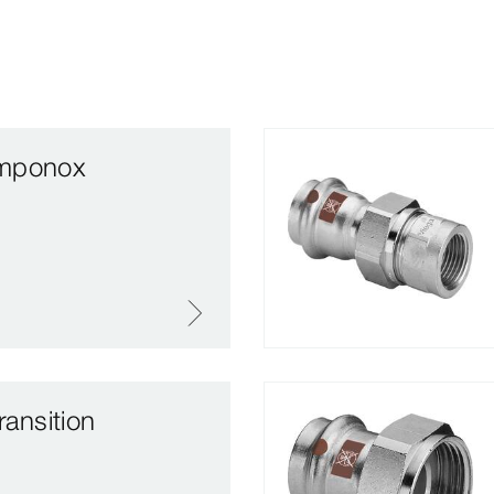
emponox
ransition