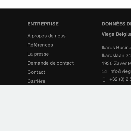
ENTREPRISE
DONNÉES D
Viega Belgiu
A propos de nous
Références
Ikaros Busin
La presse
Ikaroslaan 2
Demande de contact
1930 Zavent
info@vieg
Contact
+32 (0) 2
Carrière
ées
Impressum
Plan du site
Normes
Sélect