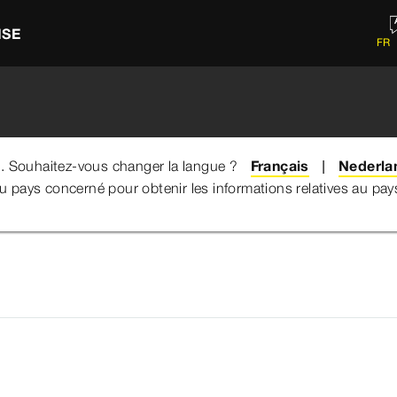
ISE
FR
e. Souhaitez-vous changer la langue ?
Français
Nederla
du pays concerné pour obtenir les informations relatives au pa
uyauterie
Temponox
Raccords filetés