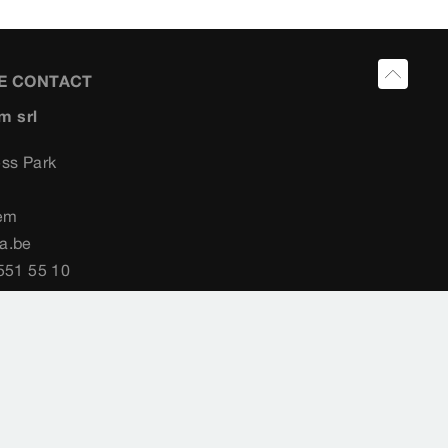
E CONTACT
m srl
ess Park
4
em
a.be
 551 55 10
ion du pays
Cookie settings